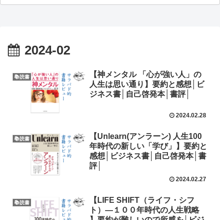
2024-02
【神メンタル 「心が強い人」の
📚読書
人生は思い通り】要約と感想│ビ
ジネス書│自己啓発本│書評│
2024.02.28
【Unlearn(アンラーン) 人生100
📚読書
年時代の新しい「学び」】要約と
感想│ビジネス書│自己啓発本│書
評│
2024.02.27
【LIFE SHIFT（ライフ・シフ
📚読書
ト）―１００年時代の人生戦略
】要約が難しいので所感を│ビジ