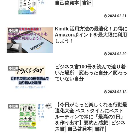
自己啓発本│書評│
2024.02.21
Kindle活用方法の最適化！お得に
📚読書
Amazonポイントを最大限に利用
しよう！
2024.02.20
ビジネス書100冊を読んで辿り着
📚読書
いた場所 変わった自分／変わっ
ていない自分
2024.02.18
【今日がもっと楽しくなる行動最
📚読書
適化大全 ベストタイムにベスト
ルーティンで常に「最高の1日」
を作り出す】要約と感想│ビジネ
ス書│自己啓発本│書評│