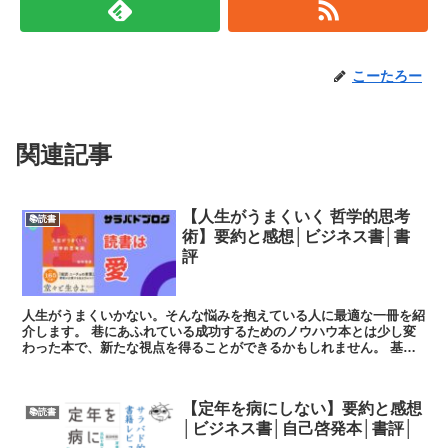
こーたろー
関連記事
【人生がうまくいく 哲学的思考
📚読書
術】要約と感想│ビジネス書│書
評
人生がうまくいかない。そんな悩みを抱えている人に最適な一冊を紹
介します。 巷にあふれている成功するためのノウハウ本とは少し変
わった本で、新たな視点を得ることができるかもしれません。 基本
情報 発売日：2017年2月24...
【定年を病にしない】要約と感想
📚読書
│ビジネス書│自己啓発本│書評│