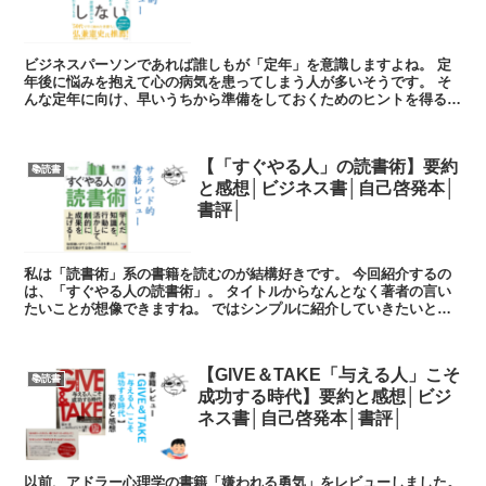
ビジネスパーソンであれば誰しもが「定年」を意識しますよね。 定
年後に悩みを抱えて心の病気を患ってしまう人が多いそうです。 そ
んな定年に向け、早いうちから準備をしておくためのヒントを得るこ
とができます。 私は定年まで20年...
【「すぐやる人」の読書術】要約
📚読書
と感想│ビジネス書│自己啓発本│
書評│
私は「読書術」系の書籍を読むのが結構好きです。 今回紹介するの
は、「すぐやる人の読書術」。 タイトルからなんとなく著者の言い
たいことが想像できますね。 ではシンプルに紹介していきたいと思
います。 (function(...
【GIVE＆TAKE「与える人」こそ
📚読書
成功する時代】要約と感想│ビジ
ネス書│自己啓発本│書評│
以前、アドラー心理学の書籍「嫌われる勇気」をレビューしました。