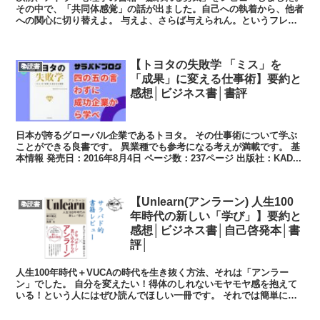
その中で、「共同体感覚」の話が出ました。自己への執着から、他者
への関心に切り替えよ。 与えよ、さらば与えられん。というフレー
ズも登場し、他者貢献の重要性を学びまし...
【トヨタの失敗学 「ミス」を
📚読書
「成果」に変える仕事術】要約と
感想│ビジネス書│書評
日本が誇るグローバル企業であるトヨタ。 その仕事術について学ぶ
ことができる良書です。 異業種でも参考になる考えが満載です。 基
本情報 発売日：2016年8月4日 ページ数：237ページ 出版社：KAD...
【Unlearn(アンラーン) 人生100
📚読書
年時代の新しい「学び」】要約と
感想│ビジネス書│自己啓発本│書
評│
人生100年時代＋VUCAの時代を生き抜く方法、それは「アンラー
ン」でした。 自分を変えたい！得体のしれないモヤモヤ感を抱えて
いる！という人にはぜひ読んでほしい一冊です。 それでは簡単に要
約＆紹介していきたいと思います。 (...