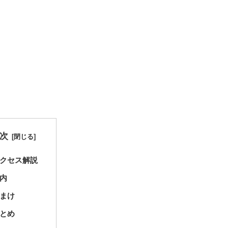
次
クセス解説
内
まけ
とめ