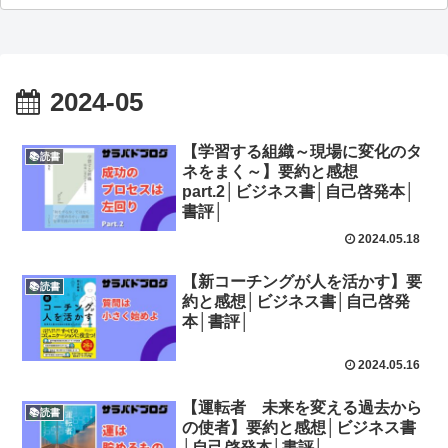
2024-05
【学習する組織～現場に変化のタ
📚読書
ネをまく～】要約と感想
part.2│ビジネス書│自己啓発本│
書評│
2024.05.18
【新コーチングが人を活かす】要
📚読書
約と感想│ビジネス書│自己啓発
本│書評│
2024.05.16
【運転者 未来を変える過去から
📚読書
の使者】要約と感想│ビジネス書
│自己啓発本│書評│