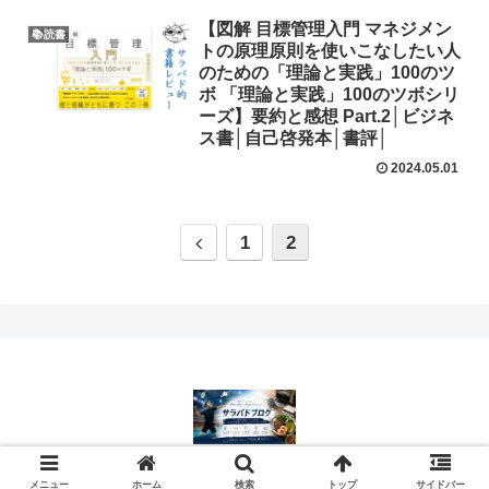
【図解 目標管理入門 マネジメン
📚読書
トの原理原則を使いこなしたい人
のための「理論と実践」100のツ
ボ 「理論と実践」100のツボシリ
ーズ】要約と感想 Part.2│ビジネ
ス書│自己啓発本│書評│
2024.05.01
1
2
Copyright © 2023-2026 サラバドブログ All Rights Reserved.
メニュー
ホーム
検索
トップ
サイドバー