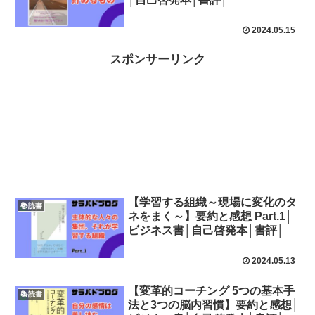
2024.05.15
スポンサーリンク
【学習する組織～現場に変化のタ
📚読書
ネをまく～】要約と感想 Part.1│
ビジネス書│自己啓発本│書評│
2024.05.13
【変革的コーチング 5つの基本手
📚読書
法と3つの脳内習慣】要約と感想│