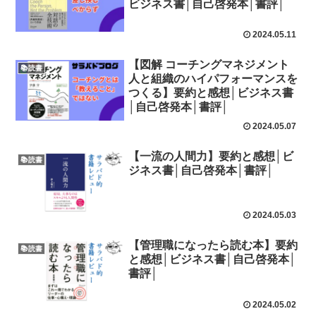
ビジネス書│自己啓発本│書評│
2024.05.11
【図解 コーチングマネジメント
📚読書
人と組織のハイパフォーマンスを
つくる】要約と感想│ビジネス書
│自己啓発本│書評│
2024.05.07
【一流の人間力】要約と感想│ビ
📚読書
ジネス書│自己啓発本│書評│
2024.05.03
【管理職になったら読む本】要約
📚読書
と感想│ビジネス書│自己啓発本│
書評│
2024.05.02