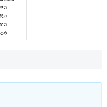
見力
間力
間力
とめ