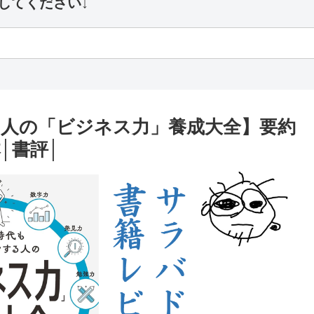
してください↓
人の「ビジネス力」養成大全】要約
│書評│