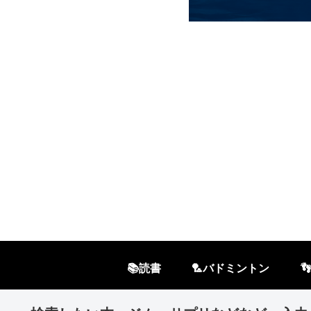
📚読書
🏸バドミントン
