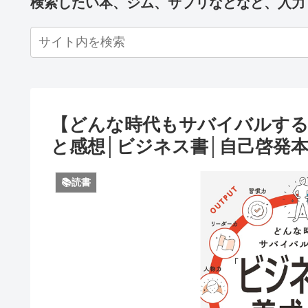
検索したい本、ジム、サプリなどなど、入力
【どんな時代もサバイバルする
と感想│ビジネス書│自己啓発本
📚読書