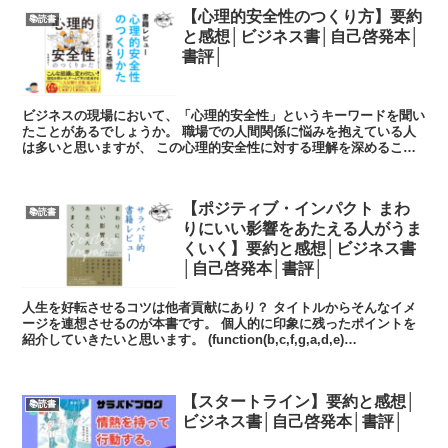
【心理的安全性のつくり方】要約
📚読書
と感想│ビジネス書│自己啓発本│
書評│
ビジネスの現場において、「心理的安全性」というキーワードを聞い
たことがあるでしょうか。 職場での人間関係に悩みを抱えている人
は多いと思いますが、 この心理的安全性に対する理解を深めること
で、そのような対人関係の悩みから解放され...
【ポジティブ・インパクト まわ
📚読書
りにいい影響をあたえる人がうま
くいく】要約と感想│ビジネス書
│自己啓発本│書評│
人生を好転させるコツは他者貢献にあり？ タイトルからそんなイメ
ージを連想させるのが本書です。 個人的に印象に残ったポイントを
紹介していきたいと思います。 (function(b,c,f,g,a,d,e)
{b.Moshimo...
【スタートライン】要約と感想│
📚読書
ビジネス書│自己啓発本│書評│