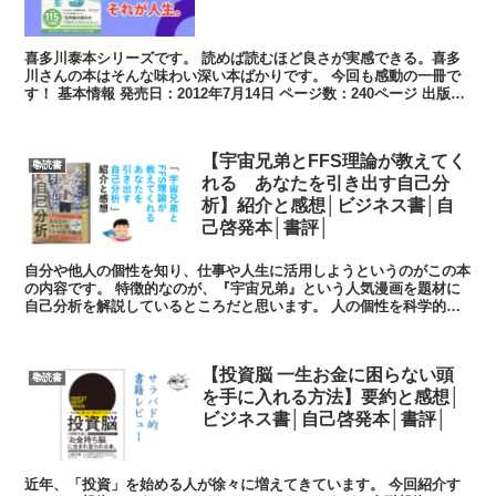
喜多川泰本シリーズです。 読めば読むほど良さが実感できる。喜多
川さんの本はそんな味わい深い本ばかりです。 今回も感動の一冊で
す！ 基本情報 発売日：2012年7月14日 ページ数：240ページ 出版
社...
【宇宙兄弟とFFS理論が教えてく
📚読書
れる あなたを引き出す自己分
析】紹介と感想│ビジネス書│自
己啓発本│書評│
自分や他人の個性を知り、仕事や人生に活用しようというのがこの本
の内容です。 特徴的なのが、『宇宙兄弟』という人気漫画を題材に
自己分析を解説しているところだと思います。 人の個性を科学的に
分析するFFS理論という手法を用い、宇宙...
【投資脳 一生お金に困らない頭
📚読書
を手に入れる方法】要約と感想│
ビジネス書│自己啓発本│書評│
近年、「投資」を始める人が徐々に増えてきています。 今回紹介す