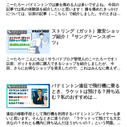
こーたろー バドミントンでは膝を痛める人は多いですよね。 今回の
記事では私の体験談を紹介したいと思います！ 膝を痛めたきっかけ
については、以前の記事（→こちら）で紹介しました。そのときは
「まあ大丈夫だろう」と自分で判断し、バ...
ストリング（ガット）激安ショッ
🏸バドミントン
プ紹介！『サングリーンスポー
ツ』
こーたろー こんにちは！サラバドブログ管理人のこーたろーです！
以前、ガットをお得に購入できるショップを紹介しましたが、 今
回、さらにお得なショップを発見したので、これはみんなに教えずに
はいられない！ぜひ最後まで見ていってくだ...
バドミントン遠征で飛行機に乗る
🏸バドミントン
とき、ラケットは預ける？持ち込
む？私のおすすめは…
遠征の移動手段として飛行機を利用するバドミントンプレイヤーも多
いと思います。そんなときに迷うのが、「ラケットって預けても大丈
夫なの？それとも機内に持ち込んだほうがいいの？」という問題。