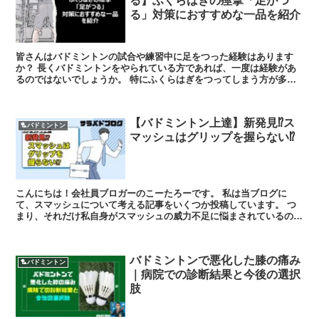
る】ふくらはぎの痙攣「足がつ
る」対策におすすめな一品を紹介
皆さんはバドミントンの試合や練習中に足をつった経験はあります
か？ 長くバドミントンをやられている方であれば、一度は経験があ
るのではないでしょうか。 特にふくらはぎをつってしまう方が多い
ように感じます。 私も若いころはよく...
【バドミントン上達】新発見⁉ス
🏸バドミントン
マッシュはグリップを握らない⁉
こんにちは！会社員ブロガーのこーたろーです。 私は当ブログに
て、スマッシュについて考える記事をいくつか投稿しています。 つ
まり、それだけ私自身がスマッシュの威力不足に悩まされているので
す。 さて今回もそんなスマッシュにつ...
バドミントンで悪化した膝の痛み
🏸バドミントン
｜病院での診断結果と今後の選択
肢