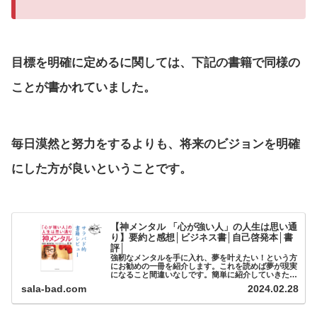
目標を明確に定めるに関しては、下記の書籍で同様の
ことが書かれていました。
毎日漠然と努力をするよりも、将来のビジョンを明確
にした方が良いということです。
【神メンタル 「心が強い人」の人生は思い通
り】要約と感想│ビジネス書│自己啓発本│書
評│
強靭なメンタルを手に入れ、夢を叶えたい！という方
にお勧めの一冊を紹介します。これを読めば夢が現実
になること間違いなしです。簡単に紹介していきたい
と思います。(function(b,c,f,g,a,d,e){b.Mos...
sala-bad.com
2024.02.28