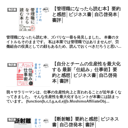
【管理職になったら読む本】要約
📚読書
と感想│ビジネス書│自己啓発本│
書評│
管理職になったら読む本、ズバリな一冊を発見しました。 本書のタ
イトルもそのままです。 私は本業では管理職ではありませんが、労
働組合の役員としての顔もあるため、読んでおくべきだろうと思い、
本書を手に取りました。 シンプルに...
【自分とチームの生産性を最大化
📚読書
する 最新「仕組み」仕事術】要
約と感想│ビジネス書│自己啓発
本│書評│
我々サラリーマンは、仕事の生産性向上と言われることが近年多くな
ってきました。 そんな生産性を最大化するヒントが本書には詰まっ
ています。 (function(b,c,f,g,a,d,e){b.MoshimoAffiliateObj...
【断射離】要約と感想│ビジネス
📚読書
書│自己啓発本│書評│