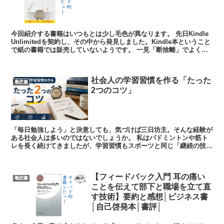
今回紹介する書籍はいつもとは少し毛色が異なります。 先日Kindle
Unlimitedを契約し、その中から発見しました。Kindle本ということ
で紙の書籍では販売していないようです。 一見「断捨離」でよくあ
るミニマリズム系の...
社会人の学習習慣を作る「たった
📚読書
2つのコツ」
「毎日勉強しよう」と決意しても、気づけば三日坊主。そんな経験が
ある社会人は多いのではないでしょうか。 私はバドミントンや筋ト
レを長く続けてきましたが、学習習慣もスポーツと同じ「継続の技
術」で成り立っていると感じています。今日は、私が...
【フィードバック入門 耳の痛い
📚読書
ことを伝えて部下と職場を立て直
す技術】要約と感想│ビジネス書
│自己啓発本│書評│