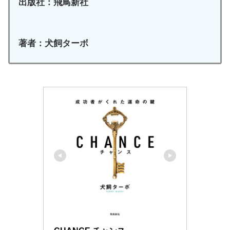
出版社：飛鳥新社
著者：犬飼ターボ