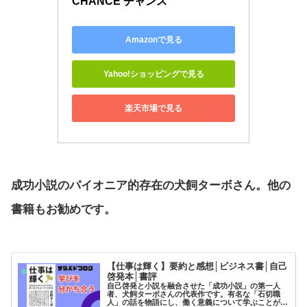
CHANCE チャンス
Amazonで見る
Yahoo!ショッピングで見る
楽天市場で見る
成功小説のパイオニア的存在の犬飼ターボさん。他の
書籍もお勧めです。
【仕事は輝く】要約と感想│ビジネス書│自己
啓発本│書評
自己啓発と小説を融合させた「成功小説」の第一人
者、犬飼ターボさんの代表作です。有名な「石切職
人」の話を物語にし、働く意義について学ぶことがで