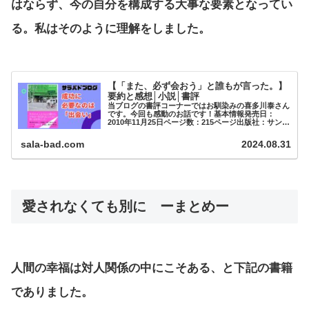
はならず、今の自分を構成する大事な要素となってい
る。私はそのように理解をしました。
【「また、必ず会おう」と誰もが言った。】
要約と感想│小説│書評
当ブログの書評コーナーではお馴染みの喜多川泰さん
です。今回も感動のお話です！基本情報発売日：
2010年11月25日ページ数：215ページ出版社：サンマ
ーク出版著者：喜多川泰全体的...
sala-bad.com
2024.08.31
愛されなくても別に ーまとめー
人間の幸福は対人関係の中にこそある、と下記の書籍
でありました。