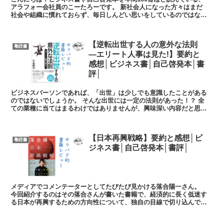
アラフォー会社員のこーたろーです。 新社会人になった方々はまだ
社会や組織に慣れておらず、毎日しんどい思いをしているのではない
でしょうか。 今回の記事では、私が実際...
【逆転出世する人の意外な法則
📚読書
―エリート人事は見た!】要約と
感想│ビジネス書│自己啓発本│書
評│
ビジネスパーソンであれば、「出世」は少しでも意識したことがある
のではないでしょうか。 そんな出世には一定の法則があった！？ 全
ての業種に当てはまるわけではありませんが、興味深い内容だと思い
ます。 それではシンプルに紹介し...
【日本再興戦略】要約と感想│ビ
📚読書
ジネス書│自己啓発本│書評│
メディアでコメンテーターとしてたびたび見かける落合陽一さん。
今回紹介するのはその落合さんが書いた書籍で、経済的に長く低迷す
る日本が再興するための方向性について、独自の目線で切り込んでい
ます。 我々読者も日本の将来のために何が...