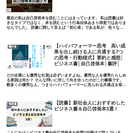
最近の私は自己啓発本を読むことにはまっています。 私は読書は好
きなタイプではなく、本を読むという行為自体あまり得意ではありま
せんでした。 読書に関して言えば「初心者」である私が、色々な自
己啓発本を読んできて、 「読みやす...
【ハイパフォーマー思考 高い成
📚読書
果を出し続ける人に共通する7つ
の思考・行動様式】要約と感想│
ビジネス書│自己啓発本│書評│
どの企業にも優秀な社員は必ずいますよね。優秀な人を優秀たらしめ
る要因は何か？ そんな問いに対して向き合ったのがこの書籍です。
数多くの優秀な人、つまりハイパフォーマーに見られる共通点を挙げ
ています。 これを読めば自分もハ...
【読書】新社会人におすすめした
📚読書
ビジネス書＆自己啓発本3選！
こんにちは！ビジネス書や自己啓発本を年間100冊ほど読んでいる、