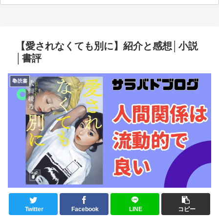
【愛されなくても別に】紹介と感想│小説
│書評
📚読書
Twitter
Facebook
LINE
コピー