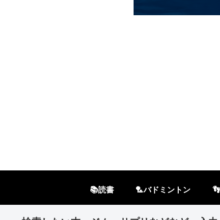
📚読書
🏸バドミントン
