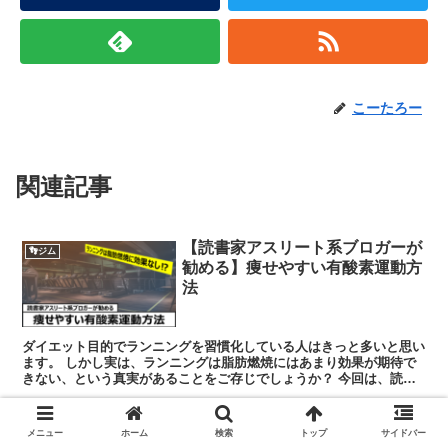
こーたろー
関連記事
【読書家アスリート系ブロガーが
👣ジム
勧める】痩せやすい有酸素運動方
法
ダイエット目的でランニングを習慣化している人はきっと多いと思い
ます。 しかし実は、ランニングは脂肪燃焼にはあまり効果が期待で
きない、という真実があることをご存じでしょうか？ 今回は、読書
家アスリート系ブロガーである私が実際に取...
メニュー
ホーム
検索
トップ
サイドバー
【読書脳】要約と感想│ビジネス
📚読書