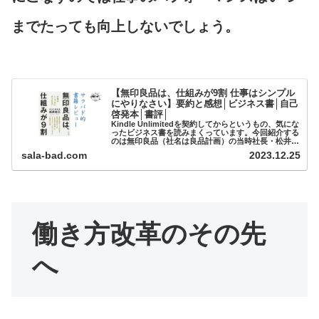
までたっても向上しないでしょう。
【無印良品は、仕組みが9割 仕事はシンプル
にやりなさい】要約と感想│ビジネス書│自己
啓発本│書評│
Kindle Unlimitedを契約してからというもの、気にな
ったビジネス書を読みまくっています。今回紹介する
のは無印良品（社名は良品計画）の当時社長・松井忠
三さんが書かれた本です。当時経営難に陥っていた良
sala-bad.com
2023.12.25
品計画をV字回...
働き方改革のその先
へ