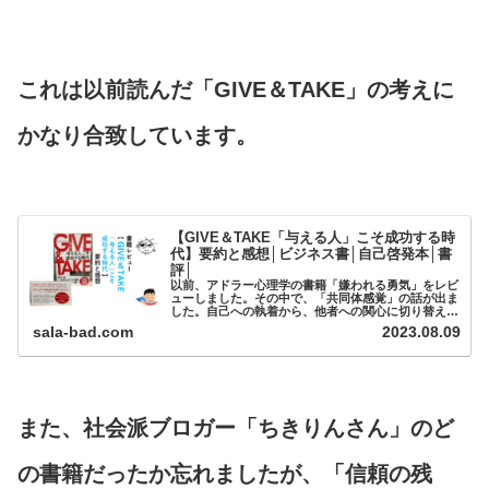
これは以前読んだ「GIVE＆TAKE」の考えに
かなり合致しています。
【GIVE＆TAKE「与える人」こそ成功する時
代】要約と感想│ビジネス書│自己啓発本│書
評│
以前、アドラー心理学の書籍「嫌われる勇気」をレビ
ューしました。その中で、「共同体感覚」の話が出ま
した。自己への執着から、他者への関心に切り替え
よ。与えよ、さらば与えられん。というフレーズも登
sala-bad.com
2023.08.09
場し、他者貢献の重要性を学びまし...
また、社会派ブロガー「ちきりんさん」のど
の書籍だったか忘れましたが、「信頼の残