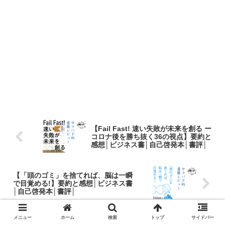
【Fail Fast! 速い失敗が未来を創る ー
コロナ後を勝ち抜く36の視点】要約と
感想│ビジネス書│自己啓発本│書評│
【「頭のゴミ」を捨てれば、脳は一瞬
で目覚める!】要約と感想│ビジネス書
│自己啓発本│書評│
メニュー
ホーム
検索
トップ
サイドバー