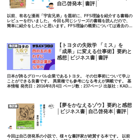
自己啓発本│書評│
以前、有名な漫画「宇宙兄弟」を題材に、FFS理論を紹介する書籍の
レビューを行いました。 今回も同じシリーズの書籍を読んだので、
簡単に紹介をしたいと思います。FFS理論の概要については過去のレ
ビュー記事をご覧ください。 ...
【トヨタの失敗学 「ミス」を
📚読書
「成果」に変える仕事術】要約と
感想│ビジネス書│書評
日本が誇るグローバル企業であるトヨタ。 その仕事術について学ぶ
ことができる良書です。 異業種でも参考になる考えが満載です。 基
本情報 発売日：2016年8月4日 ページ数：237ページ 出版社：KAD...
【夢をかなえるゾウ】要約と感想
📚読書
│ビジネス書│自己啓発本│書評│
今回は自己啓発系の小説で、様々な書評家が絶賛する本です。 以前