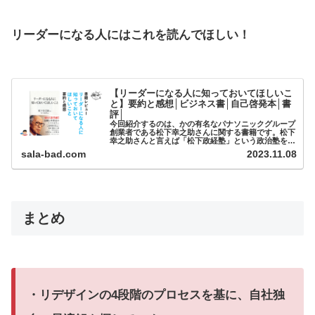
リーダーになる人にはこれを読んでほしい！
【リーダーになる人に知っておいてほしいこ
と】要約と感想│ビジネス書│自己啓発本│書
評│
今回紹介するのは、かの有名なパナソニックグループ
創業者である松下幸之助さんに関する書籍です。松下
幸之助さんと言えば「松下政経塾」という政治塾を設
立し、各業界へ著名人を輩出してきたことでも有名で
sala-bad.com
2023.11.08
す。本書はそんな松下さんが塾生...
まとめ
・リデザインの4段階のプロセスを基に、自社独