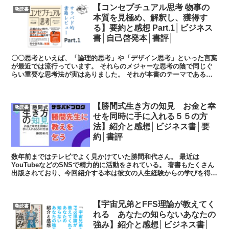
【コンセプチュアル思考 物事の
📚読書
本質を見極め、解釈し、獲得す
る】要約と感想 Part.1│ビジネス
書│自己啓発本│書評│
〇〇思考といえば、「論理的思考」や「デザイン思考」といった言葉
が最近では流行っています。 それらのメジャーな思考の陰で同じぐ
らい重要な思考法が実はありました。 それが本書のテーマである
「コンセプチュアル思考」です。 個人...
【勝間式生き方の知見 お金と幸
📚読書
せを同時に手に入れる５５の方
法】紹介と感想│ビジネス書│要
約│書評
数年前まではテレビでよく見かけていた勝間和代さん。 最近は
YouTubeなどのSNSで精力的に活動をされている。 著書もたくさん
出版されており、今回紹介する本は彼女の人生経験からの学びを得る
ことができるだろう。 基本情報...
【宇宙兄弟とFFS理論が教えてく
📚読書
れる あなたの知らないあなたの
強み】紹介と感想│ビジネス書│