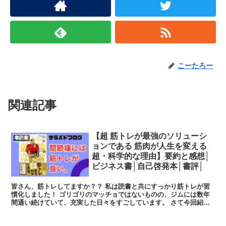
こーたろー
関連記事
【超 筋トレが最強のソリューシ
📚読書
ョンである 筋肉が人生を変える
超・科学的な理由】要約と感想│
ビジネス書│自己啓発本│書評│
皆さん、筋トレしてますか？？ 私は読書と共にすっかり筋トレが習
慣化しました！ ゴリゴリのマッチョではないものの、ジムには数年
間通い続けていて、充実した日々をすごしています。 さて今回紹介
する一冊は、そんな筋トレが人生を変...