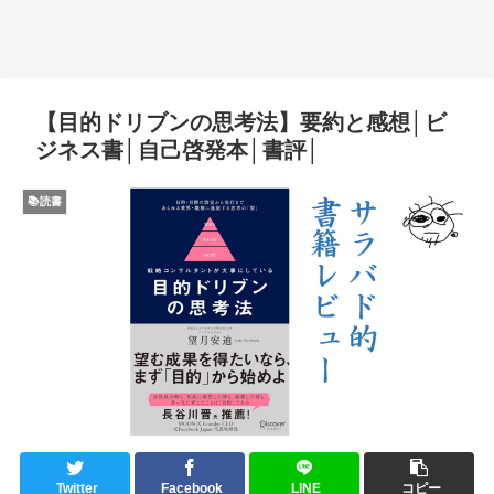
【目的ドリブンの思考法】要約と感想│ビ
ジネス書│自己啓発本│書評│
📚読書
Twitter
Facebook
LINE
コピー