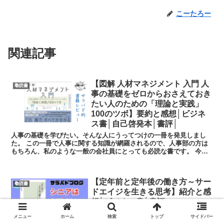
こーたろー
関連記事
【図解 人材マネジメント 入門 人
📚読書
事の基礎をゼロからおさえておき
たい人のための「理論と実践」
100のツボ】要約と感想│ビジネ
ス書│自己啓発本│書評│
人事の基礎を学びたい。そんな人にうってつけの一冊を発見しまし
た。 この一冊で人事に関する知識が網羅されるので、人事部の方は
もちろん、私のような一般の会社員にとっても必読な書です。 今回
も個人的に気になった点をピックアップして本...
【定年前と定年後の働き方～サー
📚読書
ドエイジを生きる思考】紹介と感
想│ビジネス書│書評
メニュー
ホーム
検索
トップ
サイドバー