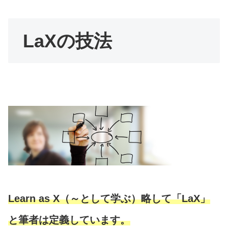
LaXの技法
Learn as X（～として学ぶ）略して「LaX」
と筆者は定義しています。